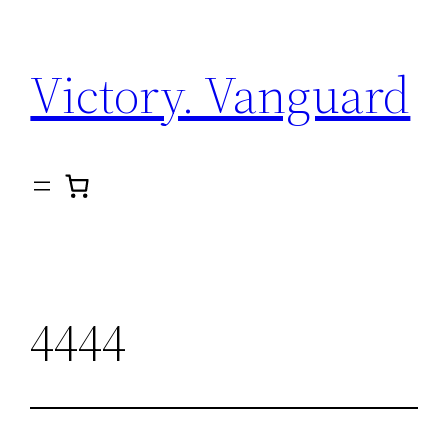
Direkt
zum
Victory. Vanguard
Inhalt
wechseln
4444